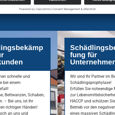
lingsbekämp
Schädlings
ür
fung für
kunden
Unternehme
hnen schnelle und
Wir sind Ihr Partner im B
fe bei einem
Schädlingsprophylaxe!
fall!
Erfüllen Sie notwendig
se, Bettwanzen, Schaben,
zur Lebensmittelsicherh
 – Bei uns, ist Ihr
HACCP und schützen Sie
den richtigen Händen!
Betrieb vor den negative
sich an uns und
eines massiven Schädlin