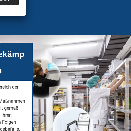
bekämp
n
ereich der
e Maßnahmen
eit gemäß
 Ihren
n Folgen
gsbefalls.