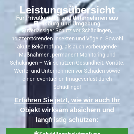
Leistungsübersicht
Für Privatkunden und Unternehmen aus
Flensburg und Umgebung
Zuverlässiger Schutz vor Schädlingen,
holzzerstörenden Insekten und Vögeln. Sowohl
akute Bekämpfung, als auch vorbeugende
Maßnahmen, permanent Monitoring und
Schulungen – Wir schützen Gesundheit, Vorräte,
Werte- und Unternehmen vor Schäden sowie
einen eventuellen Imageverlust durch
Schädlinge!
Erfahren Sie jetzt, wie wir auch Ihr
Objekt wirksam absichern und
langfristig schützen: